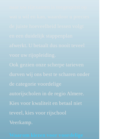
naar uw rijexamen is toegespitst op
wat u wil en kan, waardoor u precies
de juiste hoeveelheid lessen volgt
en een duidelijk stappenplan
afwerkt. U betaalt dus nooit teveel
voor uw rijopleiding.
Ook gezien onze scherpe tarieven
durven wij ons best te scharen onder
de categorie voordelige
autorijscholen in de regio Almere.
Kies voor kwaliteit en betaal niet
teveel, kies voor rijschool
Veerkamp.
Waarom kiezen voor voordelige