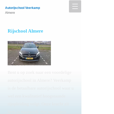
Autorijschool Veerkamp
Almere
Rijschool Almere
Bent u op zoek naar een voordelige
autorijschool in Almere? Veerkamp
is de betaalbare autorijschool waar u
wel een kwalitatief hoogstaande
rijopleiding volgt. Onze kracht zit
hem in maatwerk. Het leertraject