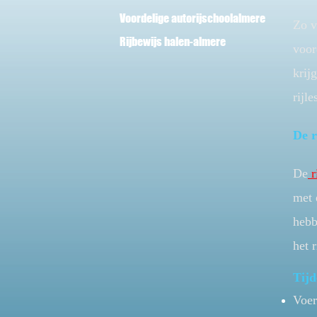
Voordelige autorijschoolalmere
Zo v
Rijbewijs halen-almere
voor
krij
rijl
De r
De
r
met 
hebb
het 
Tijd
Voer