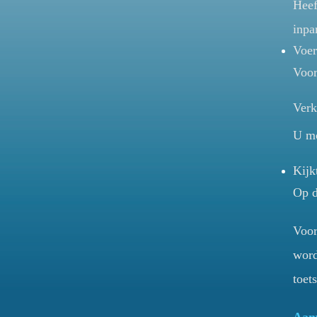
Heef
inpa
Voer
Voor
Verk
U mo
Kijk
Op d
Voor
word
toet