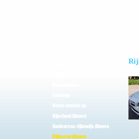
Rij
Home
De rijlessen
De voordelen
Tarieven
Neem contact op
Rijschool Almere
Snelcursus rijbewijs Almere
Rijlessen Almere