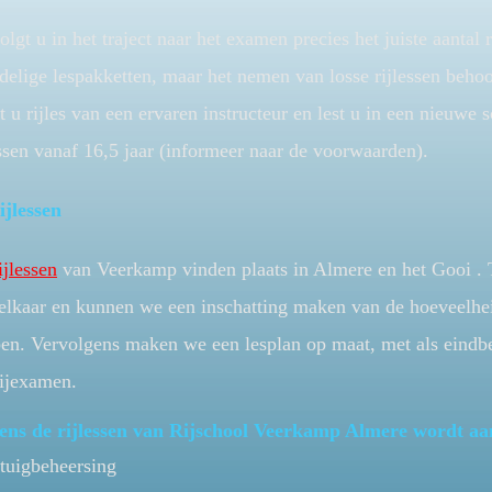
olgt u in het traject naar het examen precies het juiste aantal
delige lespakketten, maar het nemen van losse rijlessen behoo
gt u rijles van een ervaren instructeur en lest u in een nieuwe
essen vanaf 16,5 jaar (informeer naar de voorwaarden).
ijlessen
ijlessen
van Veerkamp vinden plaats in Almere en het Gooi . T
elkaar en kunnen we een inschatting maken van de hoeveelheid
en. Vervolgens maken we een lesplan op maat, met als eindb
rijexamen.
ens de rijlessen van Rijschool Veerkamp Almere wordt aa
tuigbeheersing