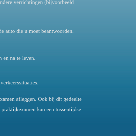
ondere verrichtingen (bijvoorbeeld
 de auto die u moet beantwoorden.
n en na te leven.
verkeerssituaties.
xamen afleggen. Ook bij dit gedeelte
 praktijkexamen kan een tussentijdse