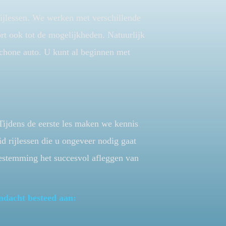
 rijlessen. We werken met verschillende
rt ook tot de mogelijkheden. Natuurlijk
 schone auto. U kunt al beginnen met
ijdens de eerste les maken we kennis
 rijlessen die u ongeveer nodig gaat
estemming het succesvol afleggen van
ndacht besteed aan: