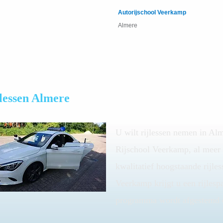
Autorijschool Veerkamp
Almere
lessen Almere
U wilt rijlessen nemen in Alm
Rijschool Veerkamp, al meer d
kwalitatief hoogstaande rijle
Veerkamp krijgt u een rijlesp
programma wordt afgestemd op