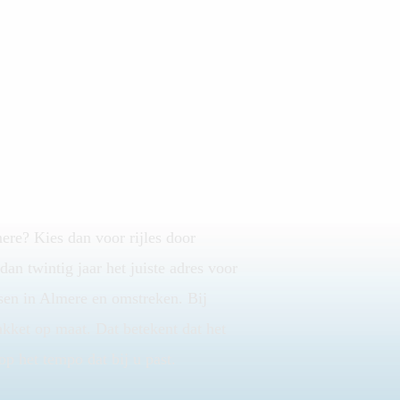
ere? Kies dan voor rijles door
an twintig jaar het juiste adres voor
ssen in Almere en omstreken. Bij
akket op maat. Dat betekent dat het
 het tempo dat bij u past.